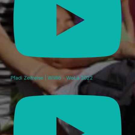
Pfadi Zeitreise | WiWö - WoLa 2022