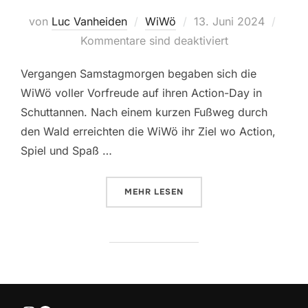
Veröffentlicht
von
Luc Vanheiden
WiWö
13. Juni 2024
am
Kommentare sind deaktiviert
Vergangen Samstagmorgen begaben sich die
WiWö voller Vorfreude auf ihren Action-Day in
Schuttannen. Nach einem kurzen Fußweg durch
den Wald erreichten die WiWö ihr Ziel wo Action,
Spiel und Spaß …
ÜBER “WIWÖ – ACTION-DAY 202
MEHR
LESEN