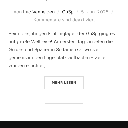
Veröffentlicht
von
Luc Vanheiden
GuSp
5. Juni 2025
am
Kommentare sind deaktiviert
Beim diesjährigen Frühlinglager der GuSp ging es
auf große Weltreise! Am ersten Tag landeten die
Guides und Späher in Südamerika, wo sie
gemeinsam den Lagerplatz aufbauten – Zelte
wurden errichtet, …
ÜBER “GUSP – FRÜLA 2025”
MEHR
LESEN