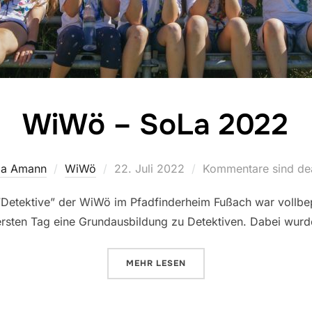
WiWö – SoLa 2022
Veröffentlicht
lia Amann
WiWö
22. Juli 2022
Kommentare sind dea
am
etektive” der WiWö im Pfadfinderheim Fußach war vollbep
rsten Tag eine Grundausbildung zu Detektiven. Dabei wur
ÜBER “WIWÖ – SOLA 2022”
MEHR
LESEN