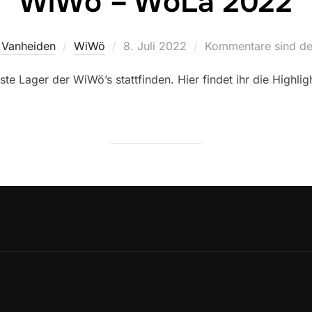
WiWö – WoLa 2022
Veröffentlicht
 Vanheiden
WiWö
8. Juli 2022
Kommentare sind dea
am
ste Lager der WiWö’s stattfinden. Hier findet ihr die Highli