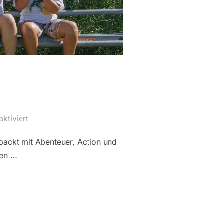
ktiviert
ackt mit Abenteuer, Action und
den …