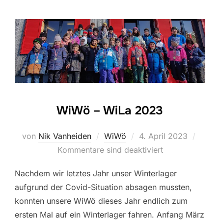
WiWö – WiLa 2023
Veröffentlicht
von
Nik Vanheiden
WiWö
4. April 2023
am
Kommentare sind deaktiviert
Nachdem wir letztes Jahr unser Winterlager
aufgrund der Covid-Situation absagen mussten,
konnten unsere WiWö dieses Jahr endlich zum
ersten Mal auf ein Winterlager fahren. Anfang März