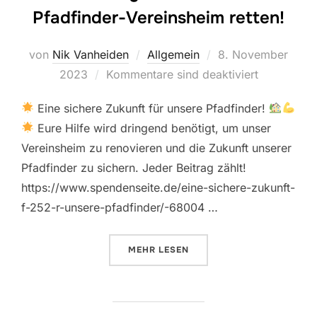
Pfadfinder-Vereinsheim retten!
Veröffentlicht
von
Nik Vanheiden
Allgemein
8. November
am
2023
Kommentare sind deaktiviert
Eine sichere Zukunft für unsere Pfadfinder!
Eure Hilfe wird dringend benötigt, um unser
Vereinsheim zu renovieren und die Zukunft unserer
Pfadfinder zu sichern. Jeder Beitrag zählt!
https://www.spendenseite.de/eine-sichere-zukunft-
f-252-r-unsere-pfadfinder/-68004 …
ÜBER “LASST UNS GEMEINSAM U
MEHR
LESEN