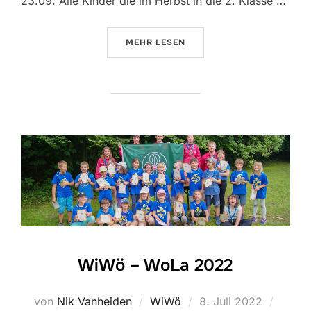
23.09. Alle Kinder die im Herbst in die 2. Klasse …
ÜBER “JETZT FÜR DAS NEUE PF
MEHR
LESEN
WiWö – WoLa 2022
Veröffentlicht
von
Nik Vanheiden
WiWö
8. Juli 2022