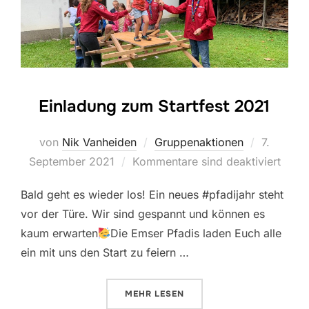
Einladung zum Startfest 2021
Veröffent
von
Nik Vanheiden
Gruppenaktionen
7.
am
September 2021
Kommentare sind deaktiviert
Bald geht es wieder los! Ein neues #pfadijahr steht
vor der Türe. Wir sind gespannt und können es
kaum erwarten
Die Emser Pfadis laden Euch alle
ein mit uns den Start zu feiern …
ÜBER “EINLADUNG ZUM STARTFE
MEHR
LESEN