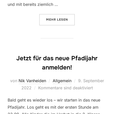
und mit bereits ziemlich …
ÜBER “WIWÖ – WILA 2023”
MEHR
LESEN
Jetzt für das neue Pfadijahr
anmelden!
Veröffentlicht
von
Nik Vanheiden
Allgemein
9. September
am
2022
Kommentare sind deaktiviert
Bald geht es wieder los – wir starten in das neue
Pfadijahr. Los geht es mit der ersten Stunde am