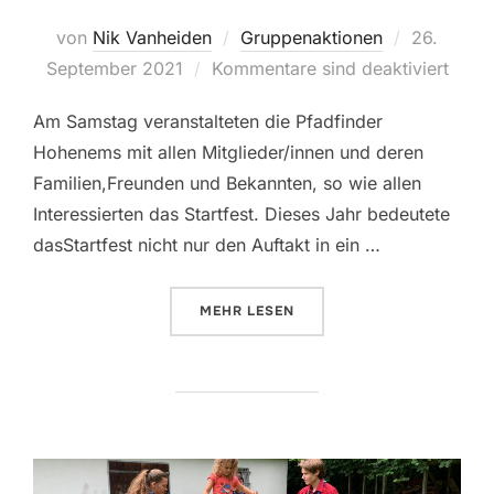
Veröffentl
von
Nik Vanheiden
Gruppenaktionen
26.
am
September 2021
Kommentare sind deaktiviert
Am Samstag veranstalteten die Pfadfinder
Hohenems mit allen Mitglieder/innen und deren
Familien,Freunden und Bekannten, so wie allen
Interessierten das Startfest. Dieses Jahr bedeutete
dasStartfest nicht nur den Auftakt in ein …
ÜBER “STARTFEST 2021!”
MEHR
LESEN