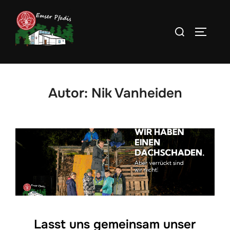
Zum
Inhalt
Suchen
SEITEN
springen
nach:
Autor:
Nik Vanheiden
Lasst uns gemeinsam unser