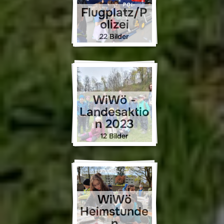
Flugplatz/P
olizei
22 Bilder
WiWö -
Landesaktio
n 2023
12 Bilder
WiWö
Heimstunde
n