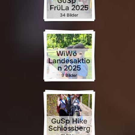
GuSp -
FrüLa 2025
34 Bilder
WiWö -
Landesaktio
n 2025
9 Bilder
GuSp Hike
Schlossberg