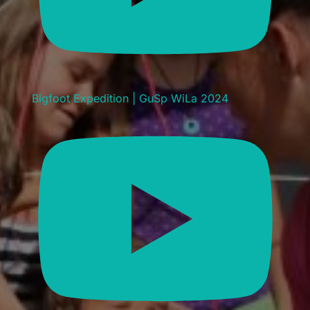
Bigfoot Expedition | GuSp WiLa 2024