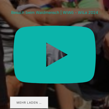
Besuch beim Waldmensch | WiWö - WiLa 2024
MEHR LADEN …