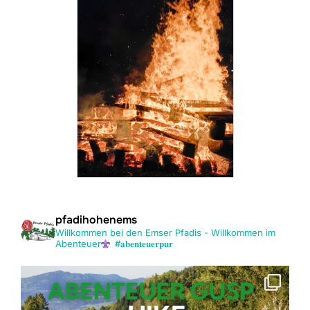
pfadihohenems
Willkommen bei den Emser Pfadis - Willkommen im
Abenteuer
#𝐚𝐛𝐞𝐧𝐭𝐞𝐮𝐞𝐫𝐩𝐮𝐫