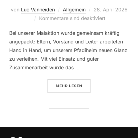
Veröffentlicht
von
Luc Vanheiden
Allgemein
28. April 2026
am
Kommentare sind deaktiviert
Bei unserer Malaktion wurde gemeinsam kräftig
angepackt: Eltern, Vorstand und Leiter arbeiteten
Hand in Hand, um unserem Pfadiheim neuen Glanz
zu verleihen. Mit viel Einsatz und guter
Zusammenarbeit wurde das …
ÜBER “PFADIHEIM MALAKTION”
MEHR
LESEN