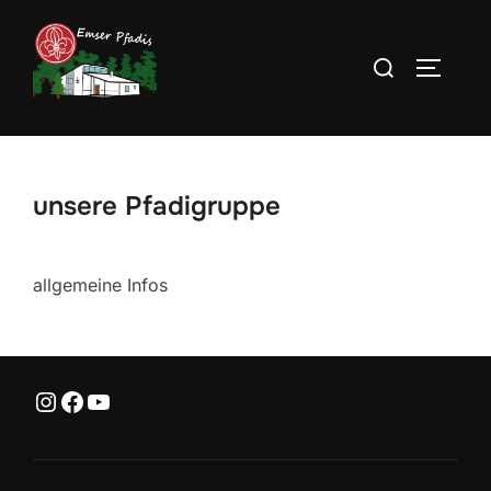
Zum
Inhalt
Suchen
SEITEN
springen
nach:
unsere Pfadigruppe
allgemeine Infos
Instagram
Facebook
YouTube