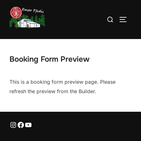
Zum
Inhalt
Suchen
SEITEN
springen
nach:
Booking Form Preview
This is a booking form preview page. Please
refresh the preview from the Builder.
Instagram
Facebook
YouTube