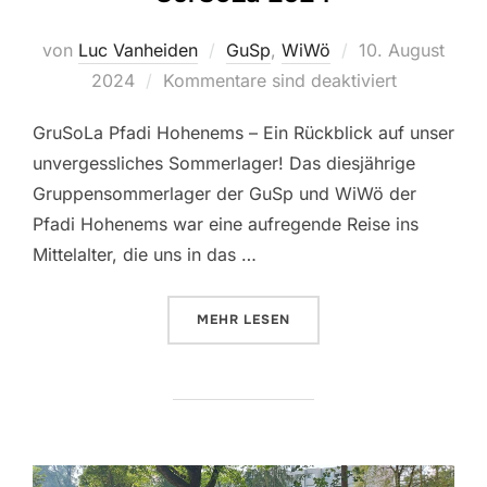
Veröffentlicht
von
Luc Vanheiden
GuSp
,
WiWö
10. August
am
2024
Kommentare sind deaktiviert
GruSoLa Pfadi Hohenems – Ein Rückblick auf unser
unvergessliches Sommerlager! Das diesjährige
Gruppensommerlager der GuSp und WiWö der
Pfadi Hohenems war eine aufregende Reise ins
Mittelalter, die uns in das …
ÜBER “GURSOLA 2024”
MEHR
LESEN