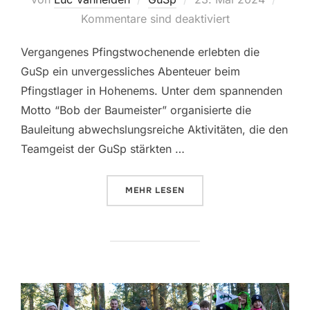
am
Kommentare sind deaktiviert
Vergangenes Pfingstwochenende erlebten die
GuSp ein unvergessliches Abenteuer beim
Pfingstlager in Hohenems. Unter dem spannenden
Motto “Bob der Baumeister” organisierte die
Bauleitung abwechslungsreiche Aktivitäten, die den
Teamgeist der GuSp stärkten …
ÜBER “GUSP – PFILA 2024”
MEHR
LESEN