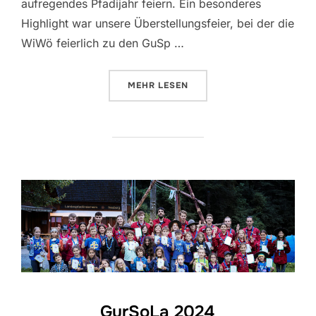
aufregendes Pfadijahr feiern. Ein besonderes
Highlight war unsere Überstellungsfeier, bei der die
WiWö feierlich zu den GuSp …
ÜBER “STARTFEST 2024”
MEHR
LESEN
GurSoLa 2024