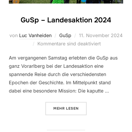
GuSp – Landesaktion 2024
Veröffentlicht
von
Luc Vanheiden
GuSp
11. November 2024
am
Kommentare sind deaktiviert
Am vergangenen Samstag erlebten die GuSp aus
ganz Vorarlberg bei der Landesaktion eine
spannende Reise durch die verschiedensten
Epochen der Geschichte. Im Mittelpunkt stand
dabei eine besondere Mission: Die kaputte …
ÜBER “GUSP – LANDESAKTION 2
MEHR
LESEN