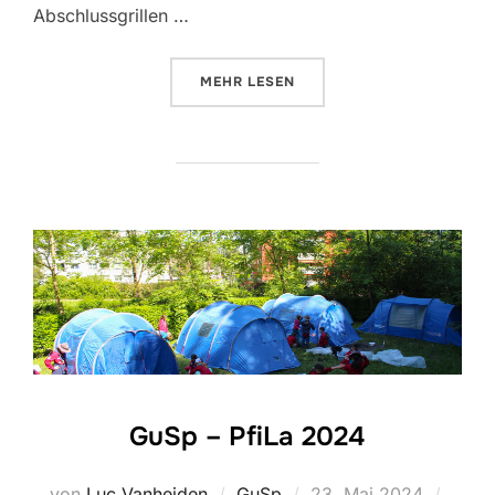
Abschlussgrillen …
ÜBER “ABSCHLUSSGRILLEN 202
MEHR
LESEN
GuSp – PfiLa 2024
Veröffentlicht
von
Luc Vanheiden
GuSp
23. Mai 2024