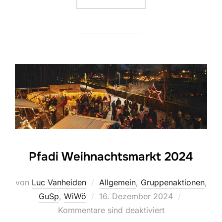
Pfadi Weihnachtsmarkt 2024
von
Luc Vanheiden
Allgemein
,
Gruppenaktionen
,
Veröffentlicht
GuSp
,
WiWö
16. Dezember 2024
am
Kommentare sind deaktiviert