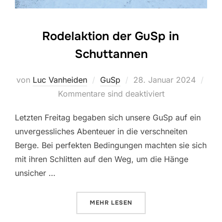
Rodelaktion der GuSp in
Schuttannen
Veröffentlicht
von
Luc Vanheiden
GuSp
28. Januar 2024
am
Kommentare sind deaktiviert
Letzten Freitag begaben sich unsere GuSp auf ein
unvergessliches Abenteuer in die verschneiten
Berge. Bei perfekten Bedingungen machten sie sich
mit ihren Schlitten auf den Weg, um die Hänge
unsicher …
ÜBER “RODELAKTION DER GUSP 
MEHR
LESEN