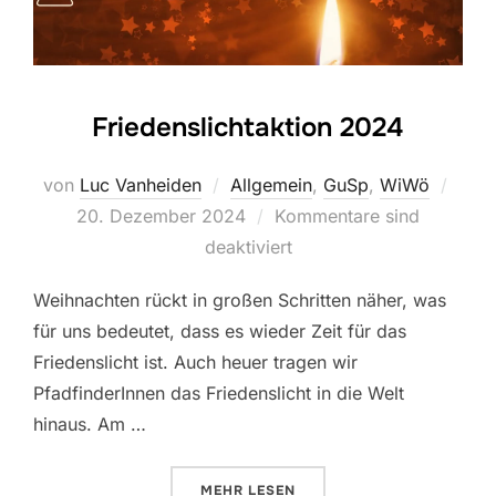
Friedenslichtaktion 2024
Veröf
von
Luc Vanheiden
Allgemein
,
GuSp
,
WiWö
am
20. Dezember 2024
Kommentare sind
deaktiviert
Weihnachten rückt in großen Schritten näher, was
für uns bedeutet, dass es wieder Zeit für das
Friedenslicht ist. Auch heuer tragen wir
PfadfinderInnen das Friedenslicht in die Welt
hinaus. Am …
ÜBER “FRIEDENSLICHTAKTION 2
MEHR
LESEN