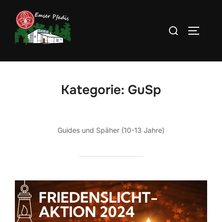
Zum
Inhalt
Suchen
SEITEN
springen
nach:
Kategorie:
GuSp
Guides und Späher (10-13 Jahre)