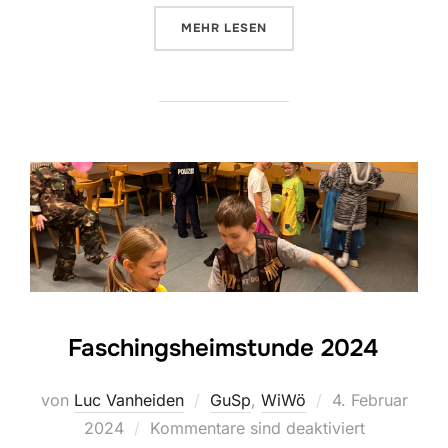
ÜBER “GUSP – WILA 2024”
MEHR
LESEN
Faschingsheimstunde 2024
Veröffentlicht
von
Luc Vanheiden
GuSp
,
WiWö
4. Februar
am
2024
Kommentare sind deaktiviert